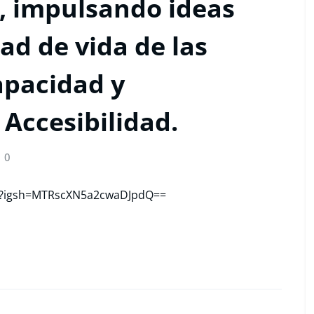
E, impulsando ideas
ad de vida de las
apacidad y
 Accesibilidad.
0
-/?igsh=MTRscXN5a2cwaDJpdQ==