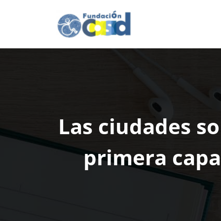
Skip
to
Fundación 
.
content
Las ciudades so
primera capac