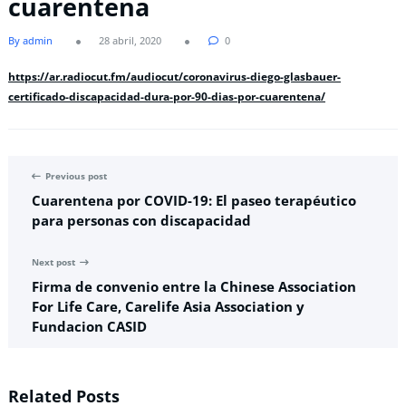
cuarentena
By admin
28 abril, 2020
0
https://ar.radiocut.fm/audiocut/coronavirus-diego-glasbauer-
certificado-discapacidad-dura-por-90-dias-por-cuarentena/
Previous post
Cuarentena por COVID-19: El paseo terapéutico
para personas con discapacidad
Next post
Firma de convenio entre la Chinese Association
For Life Care, Carelife Asia Association y
Fundacion CASID
Related Posts